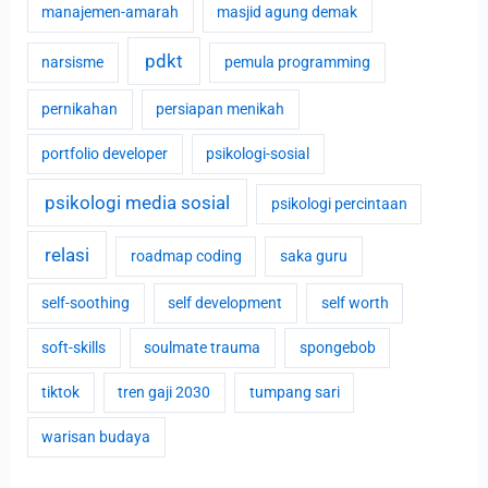
manajemen-amarah
masjid agung demak
pdkt
narsisme
pemula programming
pernikahan
persiapan menikah
portfolio developer
psikologi-sosial
psikologi media sosial
psikologi percintaan
relasi
roadmap coding
saka guru
self-soothing
self development
self worth
soft-skills
soulmate trauma
spongebob
tiktok
tren gaji 2030
tumpang sari
warisan budaya