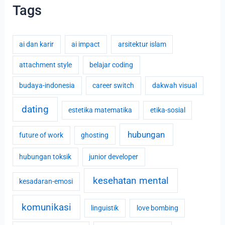
Tags
ai dan karir
ai impact
arsitektur islam
attachment style
belajar coding
budaya-indonesia
career switch
dakwah visual
dating
estetika matematika
etika-sosial
hubungan
future of work
ghosting
hubungan toksik
junior developer
kesehatan mental
kesadaran-emosi
komunikasi
linguistik
love bombing