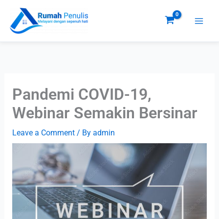
Skip
to
content
Pandemi COVID-19,
Webinar Semakin Bersinar
Leave a Comment
/ By
admin