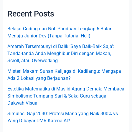
r
Recent Posts
c
h
Belajar Coding dari Nol: Panduan Lengkap 6 Bulan
f
Menuju Junior Dev (Tanpa Tutorial Hell)
o
Amarah Tersembunyi di Balik ‘Saya Baik-Baik Saja’:
r
Tanda-tanda Anda Menghibur Diri dengan Makan,
:
Scroll, atau Overworking
Misteri Makam Sunan Kalijaga di Kadilangu: Mengapa
Ada 2 Lokasi yang Berjauhan?
Estetika Matematika di Masjid Agung Demak: Membaca
Simbolisme Tumpang Sari & Saka Guru sebagai
Dakwah Visual
Simulasi Gaji 2030: Profesi Mana yang Naik 300% vs
Yang Dibayar UMR Karena AI?