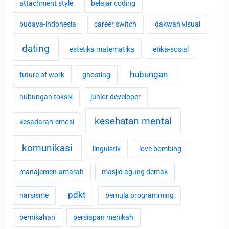
attachment style
belajar coding
budaya-indonesia
career switch
dakwah visual
dating
estetika matematika
etika-sosial
hubungan
future of work
ghosting
hubungan toksik
junior developer
kesehatan mental
kesadaran-emosi
komunikasi
linguistik
love bombing
manajemen-amarah
masjid agung demak
pdkt
narsisme
pemula programming
pernikahan
persiapan menikah