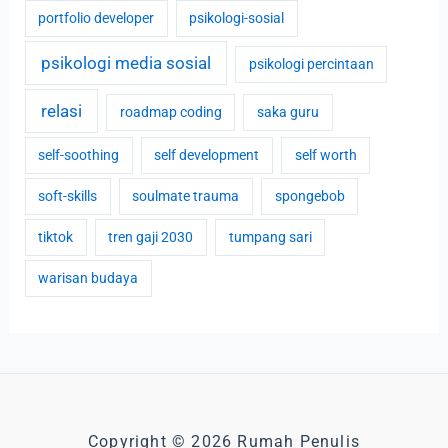
portfolio developer
psikologi-sosial
psikologi media sosial
psikologi percintaan
relasi
roadmap coding
saka guru
self-soothing
self development
self worth
soft-skills
soulmate trauma
spongebob
tiktok
tren gaji 2030
tumpang sari
warisan budaya
Copyright © 2026 Rumah Penulis