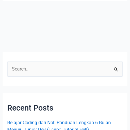
S
e
a
r
Recent Posts
c
h
Belajar Coding dari Nol: Panduan Lengkap 6 Bulan
f
Menuju Junior Dev (Tanpa Tutorial Hell)