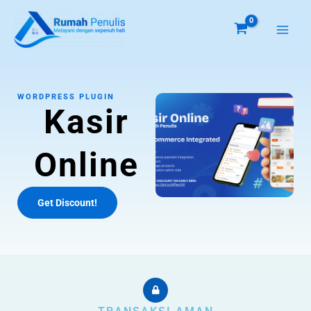
Skip
to
content
WORDPRESS PLUGIN
Kasir
Online
Get Discount!