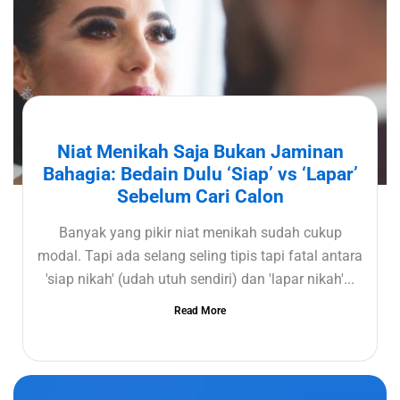
Niat Menikah Saja Bukan Jaminan
Bahagia: Bedain Dulu ‘Siap’ vs ‘Lapar’
Sebelum Cari Calon
Banyak yang pikir niat menikah sudah cukup
modal. Tapi ada selang seling tipis tapi fatal antara
'siap nikah' (udah utuh sendiri) dan 'lapar nikah'...
Read More