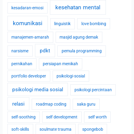
kesehatan mental
kesadaran-emosi
komunikasi
linguistik
love bombing
manajemen-amarah
masjid agung demak
pdkt
narsisme
pemula programming
pernikahan
persiapan menikah
portfolio developer
psikologi-sosial
psikologi media sosial
psikologi percintaan
relasi
roadmap coding
saka guru
self-soothing
self development
self worth
soft-skills
soulmate trauma
spongebob