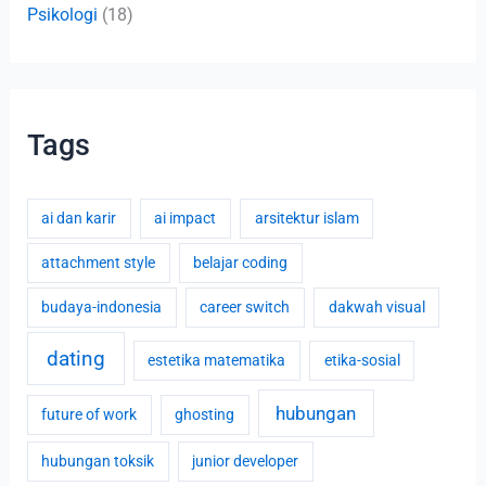
Psikologi
(18)
Tags
ai dan karir
ai impact
arsitektur islam
attachment style
belajar coding
budaya-indonesia
career switch
dakwah visual
dating
estetika matematika
etika-sosial
hubungan
future of work
ghosting
hubungan toksik
junior developer