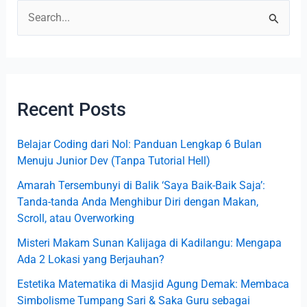
S
e
a
r
Recent Posts
c
h
Belajar Coding dari Nol: Panduan Lengkap 6 Bulan
f
Menuju Junior Dev (Tanpa Tutorial Hell)
o
Amarah Tersembunyi di Balik ‘Saya Baik-Baik Saja’:
r
Tanda-tanda Anda Menghibur Diri dengan Makan,
:
Scroll, atau Overworking
Misteri Makam Sunan Kalijaga di Kadilangu: Mengapa
Ada 2 Lokasi yang Berjauhan?
Estetika Matematika di Masjid Agung Demak: Membaca
Simbolisme Tumpang Sari & Saka Guru sebagai