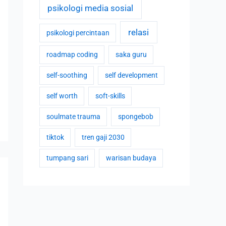
psikologi media sosial
relasi
psikologi percintaan
roadmap coding
saka guru
self-soothing
self development
self worth
soft-skills
soulmate trauma
spongebob
tiktok
tren gaji 2030
tumpang sari
warisan budaya