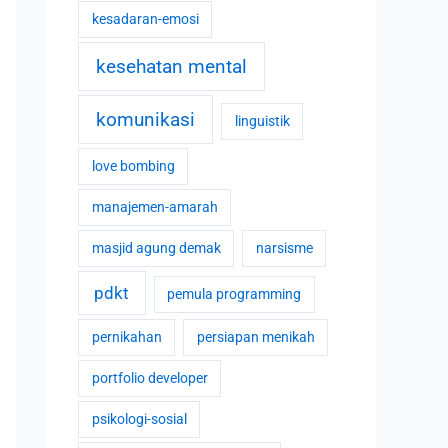
kesadaran-emosi
kesehatan mental
komunikasi
linguistik
love bombing
manajemen-amarah
masjid agung demak
narsisme
pdkt
pemula programming
pernikahan
persiapan menikah
portfolio developer
psikologi-sosial