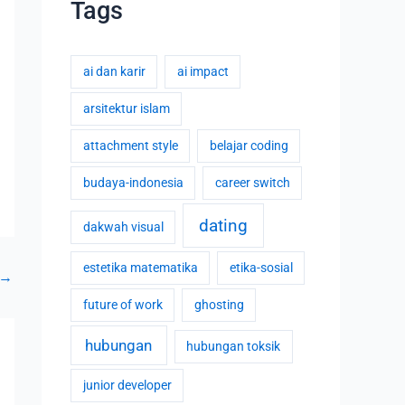
Tags
ai dan karir
ai impact
arsitektur islam
attachment style
belajar coding
budaya-indonesia
career switch
dating
dakwah visual
estetika matematika
etika-sosial
→
future of work
ghosting
hubungan
hubungan toksik
junior developer