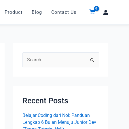
Product
Blog
Contact Us
S
e
a
r
c
Recent Posts
h
Belajar Coding dari Nol: Panduan
f
Lengkap 6 Bulan Menuju Junior Dev
o