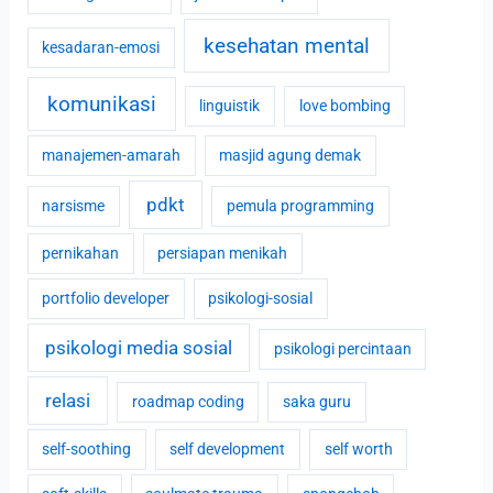
kesehatan mental
kesadaran-emosi
komunikasi
linguistik
love bombing
manajemen-amarah
masjid agung demak
pdkt
narsisme
pemula programming
pernikahan
persiapan menikah
portfolio developer
psikologi-sosial
psikologi media sosial
psikologi percintaan
relasi
roadmap coding
saka guru
self-soothing
self development
self worth