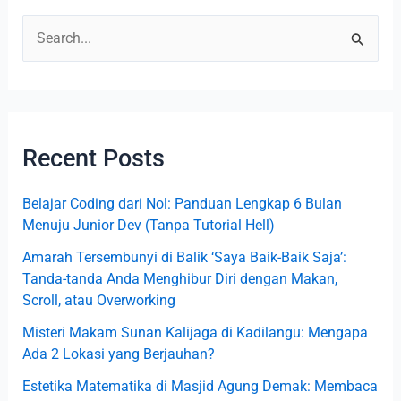
S
e
a
r
Recent Posts
c
h
Belajar Coding dari Nol: Panduan Lengkap 6 Bulan
f
Menuju Junior Dev (Tanpa Tutorial Hell)
o
Amarah Tersembunyi di Balik ‘Saya Baik-Baik Saja’:
r
Tanda-tanda Anda Menghibur Diri dengan Makan,
:
Scroll, atau Overworking
Misteri Makam Sunan Kalijaga di Kadilangu: Mengapa
Ada 2 Lokasi yang Berjauhan?
Estetika Matematika di Masjid Agung Demak: Membaca