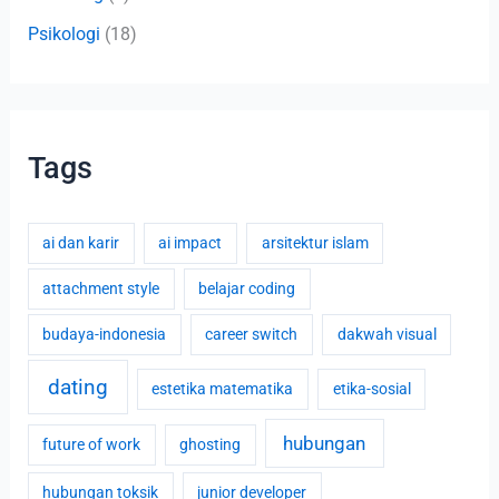
Psikologi
(18)
Tags
ai dan karir
ai impact
arsitektur islam
attachment style
belajar coding
budaya-indonesia
career switch
dakwah visual
dating
estetika matematika
etika-sosial
hubungan
future of work
ghosting
hubungan toksik
junior developer