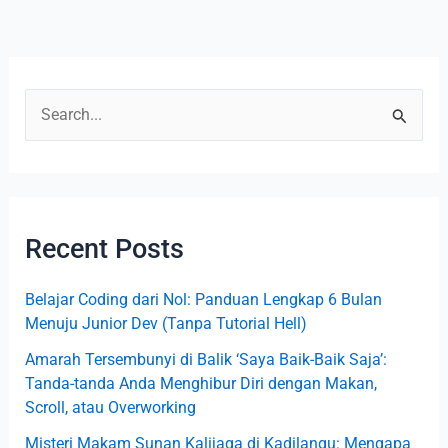
S
e
a
r
Recent Posts
c
h
Belajar Coding dari Nol: Panduan Lengkap 6 Bulan
f
Menuju Junior Dev (Tanpa Tutorial Hell)
o
Amarah Tersembunyi di Balik ‘Saya Baik-Baik Saja’:
r
Tanda-tanda Anda Menghibur Diri dengan Makan,
:
Scroll, atau Overworking
Misteri Makam Sunan Kalijaga di Kadilangu: Mengapa