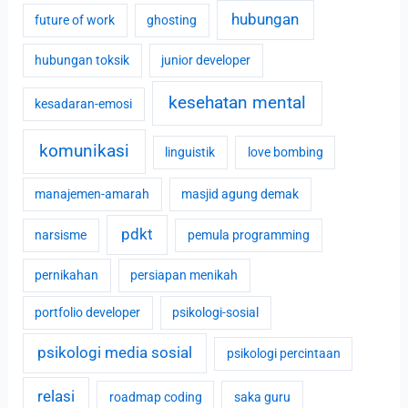
hubungan
future of work
ghosting
hubungan toksik
junior developer
kesehatan mental
kesadaran-emosi
komunikasi
linguistik
love bombing
manajemen-amarah
masjid agung demak
pdkt
narsisme
pemula programming
pernikahan
persiapan menikah
portfolio developer
psikologi-sosial
psikologi media sosial
psikologi percintaan
relasi
roadmap coding
saka guru