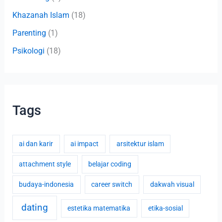
Khazanah Islam
(18)
Parenting
(1)
Psikologi
(18)
Tags
ai dan karir
ai impact
arsitektur islam
attachment style
belajar coding
budaya-indonesia
career switch
dakwah visual
dating
estetika matematika
etika-sosial