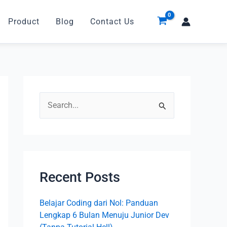
Product
Blog
Contact Us
S
e
a
r
c
Recent Posts
h
Belajar Coding dari Nol: Panduan
f
Lengkap 6 Bulan Menuju Junior Dev
o