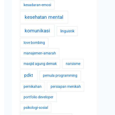
kesadaran-emosi
kesehatan mental
komunikasi
linguistik
love bombing
manajemen-amarah
masjid agung demak
narsisme
pdkt
pemula programming
pernikahan
persiapan menikah
portfolio developer
psikologi-sosial