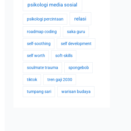
psikologi media sosial
relasi
psikologi percintaan
roadmap coding
saka guru
self-soothing
self development
self worth
soft-skills
soulmate trauma
spongebob
tiktok
tren gaji 2030
tumpang sari
warisan budaya