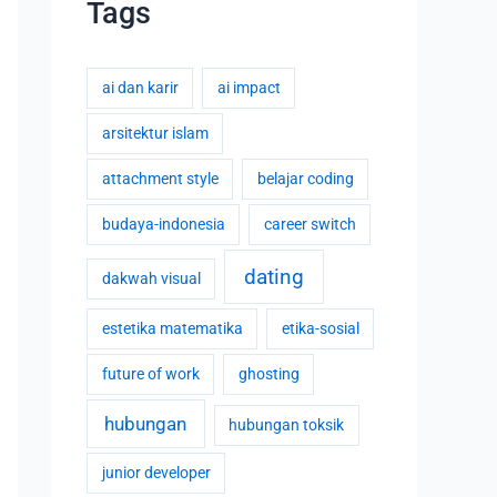
Tags
ai dan karir
ai impact
arsitektur islam
attachment style
belajar coding
budaya-indonesia
career switch
dating
dakwah visual
estetika matematika
etika-sosial
future of work
ghosting
hubungan
hubungan toksik
junior developer